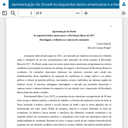
Apresentação do Dossiê As esquerdas latino-americanas e a Revolução Russa de 1917: abordagens e reflexões no contexto do centenário