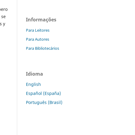
pero
 se
Informações
s y
Para Leitores
Para Autores
Para Bibliotecários
Idioma
English
Español (España)
Português (Brasil)