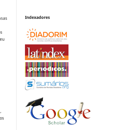
Indexadores
nsas
os
seu
,
los