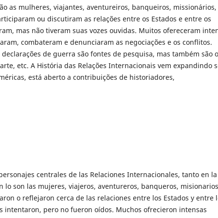
o as mulheres, viajantes, aventureiros, banqueiros, missionários,
participaram ou discutiram as relações entre os Estados e entre os
ram, mas não tiveram suas vozes ouvidas. Muitos ofereceram inte
icaram, combateram e denunciaram as negociações e os conflitos.
 e declarações de guerra são fontes de pesquisa, mas também são 
e arte, etc. A História das Relações Internacionais vem expandindo 
éricas, está aberto a contribuições de historiadores,
s personajes centrales de las Relaciones Internacionales, tanto en la
 lo son las mujeres, viajeros, aventureros, banqueros, misionarios
paron o reflejaron cerca de las relaciones entre los Estados y entre 
s intentaron, pero no fueron oídos. Muchos ofrecieron intensas