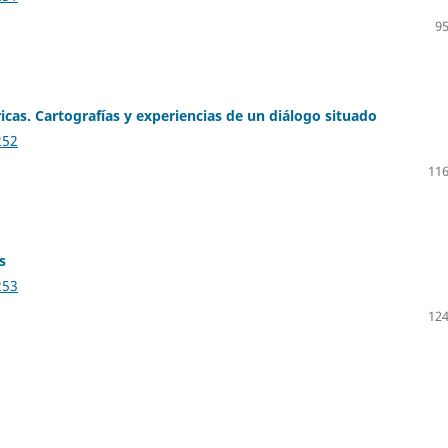
95
icas. Cartografías y experiencias de un diálogo situado
252
116
s
253
124