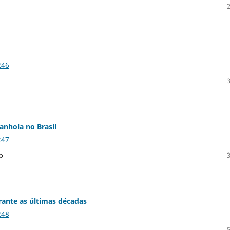
246
anhola no Brasil
247
o
rante as últimas décadas
248