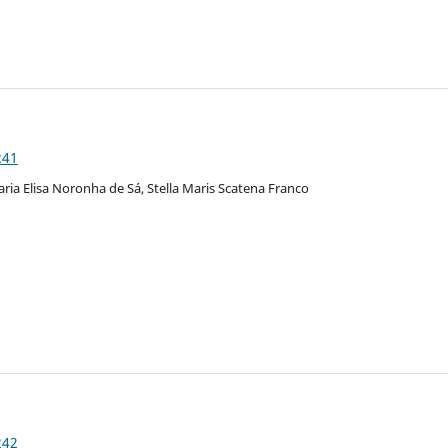
241
ia Elisa Noronha de Sá, Stella Maris Scatena Franco
242