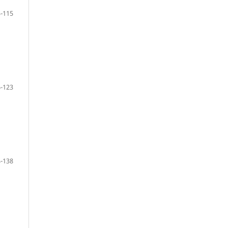
-115
-123
-138