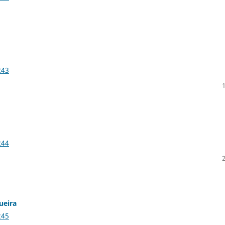
243
244
ueira
245