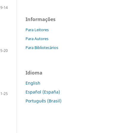
9-14
Informações
Para Leitores
Para Autores
Para Bibliotecários
15-20
Idioma
English
Español (España)
21-25
Português (Brasil)