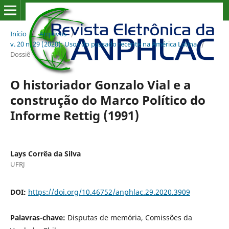
Início
/
Arquivos
/
v. 20 n. 29 (2020): Usos do passado recente na América Latina
/
Dossiê
O historiador Gonzalo Vial e a
construção do Marco Político do
Informe Rettig (1991)
Lays Corrêa da Silva
UFRJ
DOI:
https://doi.org/10.46752/anphlac.29.2020.3909
Palavras-chave:
Disputas de memória, Comissões da