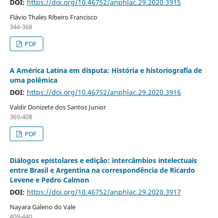
DOI:
https://doi.org/10.46752/anphlac.29.2020.3915
Flávio Thales Ribeiro Francisco
344-368
PDF
A América Latina em disputa: História e historiografia de
uma polêmica
DOI:
https://doi.org/10.46752/anphlac.29.2020.3916
Valdir Donizete dos Santos Junior
369-408
PDF
Diálogos epistolares e edição: intercâmbios intelectuais
entre Brasil e Argentina na correspondência de Ricardo
Levene e Pedro Calmon
DOI:
https://doi.org/10.46752/anphlac.29.2020.3917
Nayara Galeno do Vale
409-440