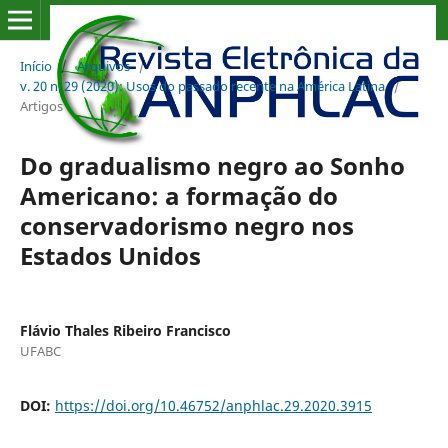
Início
/
Arquivos
/
v. 20 n. 29 (2020): Usos do passado recente na América Latina
/
Artigos
Do gradualismo negro ao Sonho
Americano: a formação do
conservadorismo negro nos
Estados Unidos
Flávio Thales Ribeiro Francisco
UFABC
DOI:
https://doi.org/10.46752/anphlac.29.2020.3915