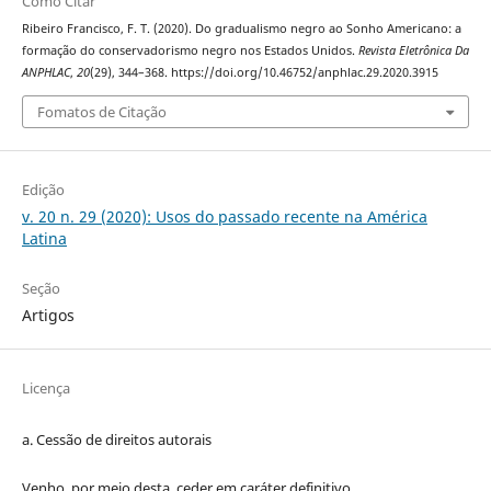
Como Citar
Ribeiro Francisco, F. T. (2020). Do gradualismo negro ao Sonho Americano: a
formação do conservadorismo negro nos Estados Unidos.
Revista Eletrônica Da
ANPHLAC
,
20
(29), 344–368. https://doi.org/10.46752/anphlac.29.2020.3915
Fomatos de Citação
Edição
v. 20 n. 29 (2020): Usos do passado recente na América
Latina
Seção
Artigos
Licença
a. Cessão de
direitos
autorais
Venho, por meio desta, ceder em caráter definitivo