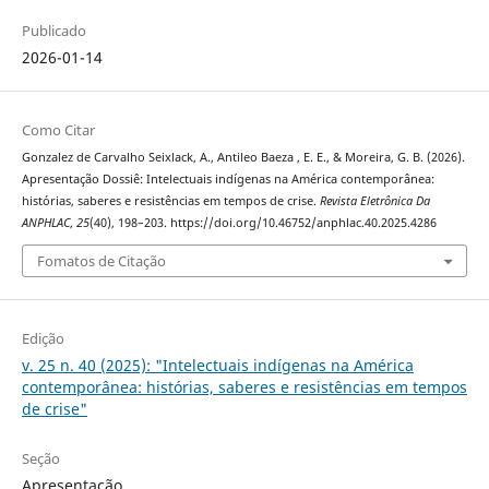
Publicado
2026-01-14
Como Citar
Gonzalez de Carvalho Seixlack, A., Antileo Baeza , E. E., & Moreira, G. B. (2026).
Apresentação Dossiê: Intelectuais indígenas na América contemporânea:
histórias, saberes e resistências em tempos de crise.
Revista Eletrônica Da
ANPHLAC
,
25
(40), 198–203. https://doi.org/10.46752/anphlac.40.2025.4286
Fomatos de Citação
Edição
v. 25 n. 40 (2025): "Intelectuais indígenas na América
contemporânea: histórias, saberes e resistências em tempos
de crise"
Seção
Apresentação