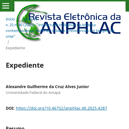
Início
/
Arquivos
/
v. 25 n. 40 (2025): "Intelectuais indígenas na América
contemporânea: histórias, saberes e resistências em tempos de
crise"
/
Expediente
Expediente
Alexandre Guilherme da Cruz Alves Junior
Universidade Federal do Amapá
DOI:
https://doi.org/10.46752/anphlac.40.2025.4287
Resumo