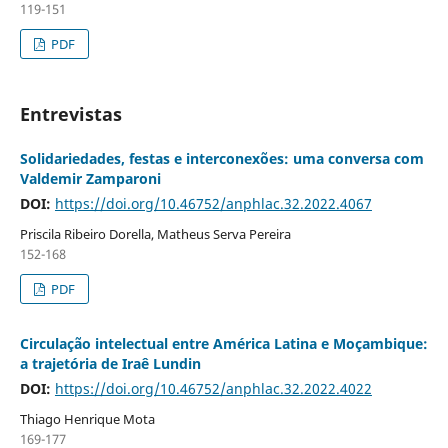
119-151
PDF
Entrevistas
Solidariedades, festas e interconexões: uma conversa com
Valdemir Zamparoni
DOI:
https://doi.org/10.46752/anphlac.32.2022.4067
Priscila Ribeiro Dorella, Matheus Serva Pereira
152-168
PDF
Circulação intelectual entre América Latina e Moçambique:
a trajetória de Iraê Lundin
DOI:
https://doi.org/10.46752/anphlac.32.2022.4022
Thiago Henrique Mota
169-177